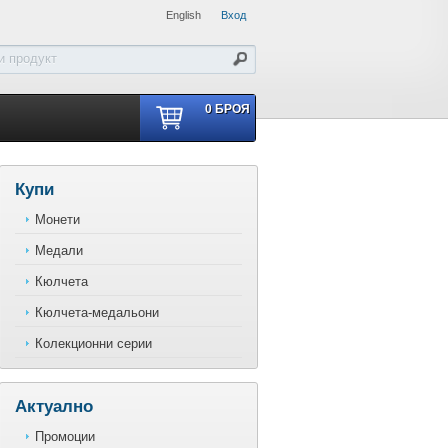
English
Вход
0
БРОЯ
Купи
Монети
Медали
Кюлчета
Кюлчета-медальони
Колекционни серии
Актуално
Промоции