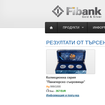
ПРОДУКТИ
ИНФОР
РЕЗУЛТАТИ ОТ ТЪРСЕ
Колекционна серия
"Панагюрско съкровище"
Ag
999/1000
357
EUR
3oz -
Информация и поръчка