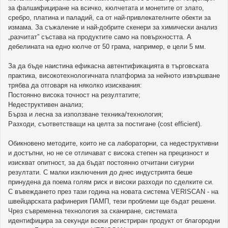
за фалшифициране на всичко, кюлчетата и монетите от злато,
сребро, платина и паладий, са от най-привлекателните обекти за
измама. За съжаление и най-добрите скенери за химически анализ
„разчитат” състава на продуктите само на повърхността. А
дебелината на едно кюлче от 50 грама, например, е цели 5 мм.
За да бъде наистина ефикасна автентификацията в търговската
практика, високотехнологичната платформа за нейното извършване
трябва да отговаря на няколко изисквания:
Постоянно висока точност на резултатите;
Недеструктивен анализ;
Бърза и лесна за използване техника/технология;
Разходи, съответстващи на целта за постигане (cost efficient).
Обикновено методите, които не са лабораторни, са недеструктивни
и достъпни, но не се отличават с висока степен на прецизност и
изискват опитност, за да бъдат постоянно отчитани сигурни
резултати. С малки изключения до днес индустрията беше
принудена да поема голям риск и високи разходи по сделките си.
С въвеждането през тази година на новата система VERISCAN - на
швейцарската рафинерия ПАМП, тези проблеми ще бъдат решени.
Чрез съвременна технология за сканиране, системата
идентифицира за секунди всеки регистриран продукт от благородни