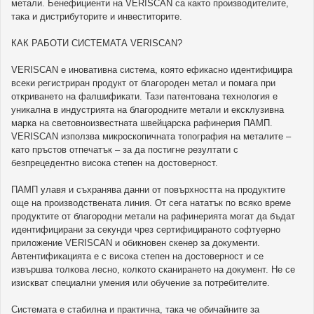
метали. Бенефициенти на VERISCAN са както производителите,
така и дистрибуторите и инвеститорите.
КАК РАБОТИ СИСТЕМАТА VERISCAN?
VERISCAN е иновативна система, която ефикасно идентифицира
всеки регистриран продукт от благороден метал и помага при
откриването на фалшификати. Тази патентована технология е
уникална в индустрията на благородните метали и ексклузивна
марка на световноизвестната швейцарска рафинерия ПАМП.
VERISCAN използва микроскопичната топография на металите –
като пръстов отпечатък – за да постигне резултати с
безпрецедентно висока степен на достоверност.
ПАМП улавя и съхранява данни от повърхността на продуктите
още на производствената линия. От сега нататък по всяко време
продуктите от благородни метали на рафинерията могат да бъдат
идентифицирани за секунди чрез сертифицираното софтуерно
приложение VERISCAN и обикновен скенер за документи.
Автентификацията е с висока степен на достоверност и се
извършва толкова лесно, колкото сканирането на документ. Не се
изискват специални умения или обучение за потребителите.
Системата е стабилна и практична, така че обичайните за