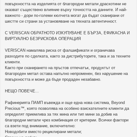
повърхността на изделията от благородни метали драскотини не
оказват съществено влияние върху точността на данните. И най-
важното - дори по-големи кюлчета могат да бъдат сканирани от
шестте си страни за установяване на тяхната автентичност.
С VERISCAN ОБРАТНОТО ИЗКУПУВАНЕ Е БЪРЗА, ЕФИКАСНА И
ВИРТУАЛНО БЕЗРИСКОВА ОПЕРАЦИЯ
VERISCAN намалява риска от фалшификати и ограничава
разходите по сделката, както за дистрибуторите, така и за техните
клиенти.
Както при сканирането на пръстов отпечатък, продуктът от
благороден метал остава напълно непроменен, без нарушение на
повърхността и може да бъде продаден незабавно.
НЕЩО ПОВЕЧЕ...
Рафинерията ПАМП въвежда и още една нова система, Beyond
Precious™, която позволява на особено взискателните клиенти да
определят приемлива за тях мина или тип мини за добив на
благородни метали чрез комбинация от критерии. Всички фактори
са взети под внимание, включително:
Новодобити вместо рециклирани метали;