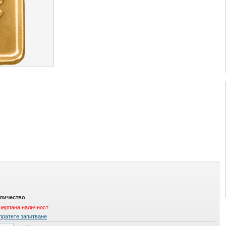
личество
черпана наличност
пратете запитване