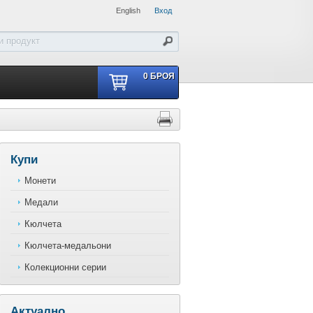
English
Вход
0
БРОЯ
Купи
Монети
Медали
Кюлчета
Кюлчета-медальони
Колекционни серии
Актуално