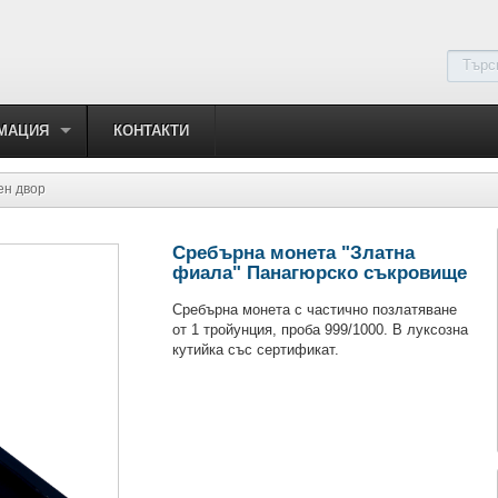
МАЦИЯ
КОНТАКТИ
ен двор
Сребърна монета "Златна
фиала" Панагюрско съкровище
Сребърна монета с частично позлатяване
от 1 тройунция, проба 999/1000. В луксозна
кутийка със сертификат.