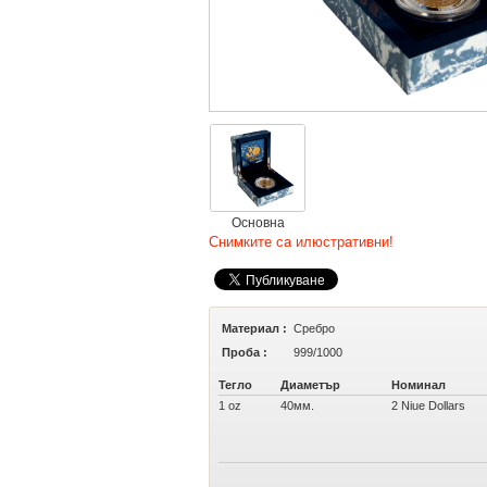
Основна
Снимките са илюстративни!
Материал :
Сребро
Проба :
999/1000
Тегло
Диаметър
Номинал
1 oz
40мм.
2 Niue Dollars