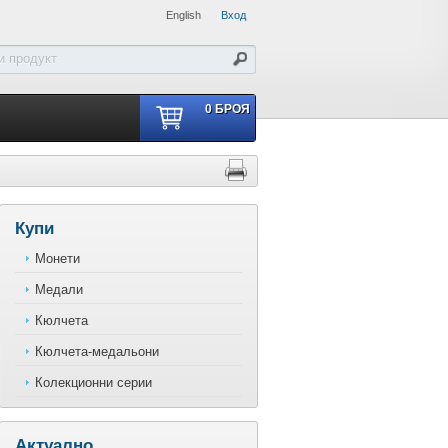
English
Вход
0
БРОЯ
Купи
Монети
Медали
Кюлчета
Кюлчета-медальони
Колекционни серии
Актуално