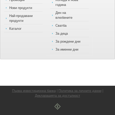
година
Нови продукти
Ден на
Най-продавани
влюбените
продукти
Сватба
Каталог
За деца
За рождени дни
За именни дни
Първа инвестиционна банка
|
Политика за личните данни
|
Декларацията за достъпност